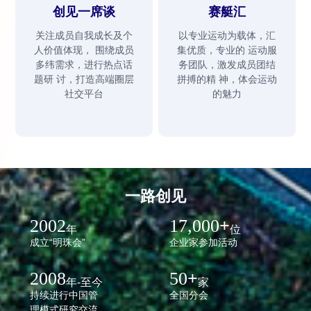
创见一席谈
赛艇汇
关注成员自我成长及个
以专业运动为载体，汇
人价值体现， 围绕成员
集优质，专业的 运动服
多纬需求，进行热点话
务团队，激发成员团结
题研 讨，打造高端圈层
拼搏的精 神，体会运动
社交平台
的魅力
一路创见
2002
17,000
+
年
位
成立“明珠会”
企业家参加活动
2008
50
+
年-至今
家
持续进行中国管
全国分会
理模式研究交流