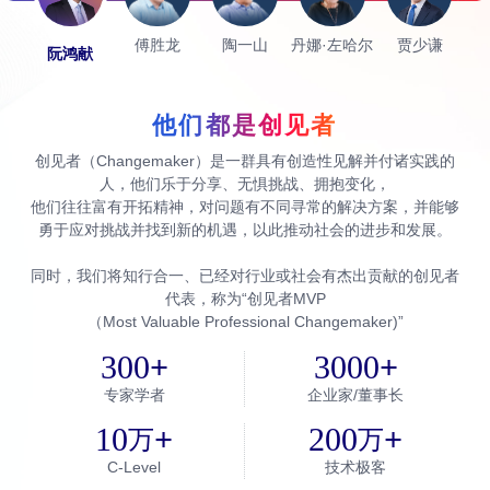
傅胜龙
陶一山
丹娜·左哈尔
贾少谦
阮鸿献
他们都是创见者
创见者（Changemaker）是一群具有创造性见解并付诸实践的
人，他们乐于分享、无惧挑战、拥抱变化，
他们往往富有开拓精神，对问题有不同寻常的解决方案，并能够
勇于应对挑战并找到新的机遇，以此推动社会的进步和发展。
同时，我们将知行合一、已经对行业或社会有杰出贡献的创见者
代表，称为“创见者MVP
（Most Valuable Professional Changemaker)”
300
+
3000
+
专家学者
企业家/董事长
10
+
200
+
万
万
C-Level
技术极客