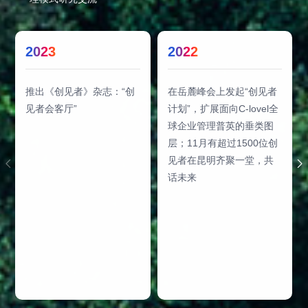
2023
2022
推出《创见者》杂志：“创
在岳麓峰会上发起“创见者
见者会客厅”
计划”，扩展面向C-lovel全
球企业管理普英的垂类图
层；11月有超过1500位创
见者在昆明齐聚一堂，共
话未来