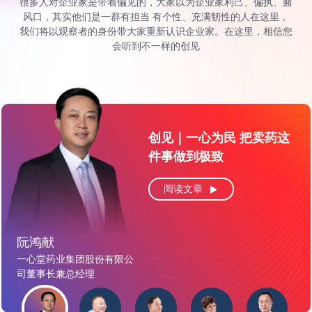
很多人对企业家是带着偏见的，大家以为企业家利己、偏执、赌
风口，其实他们是一群有担当 有个性、充满韧性的人在这里，
我们将以观察者的身份带大家重新认识企业家。在这里，相信您
会听到不一样的创见
创见｜一心为民 把卖药这
创见｜有容乃大 从钢贸到
创见｜至诚如神 用最好的
创见｜量子管理的本质就
创见｜信者无疆“中国第一
件事做到极致
城市生态
品质赢得顾客信赖
是中国式管理
世界第二”的海信，全球化
正走向成功
阅读文章
阅读文章
阅读文章
阅读文章
阅读文章
阮鸿献
傅胜龙
贾少谦
陶一山
丹娜·左哈尔
一心堂药业集团股份有限公
大汉控股集团有限公司董事
海信集团控股公司党委书
司董事长兼总经理
长
唐人神集团董事长
“量子管理”奠基人
记、董事长